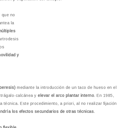
y que no
antea la
múltiples
artrodesis
tos
ovilidad y
roeresis)
mediante la introducción de un taco de hueso en el
astrágalo-calcánea y
elevar el arco plantar interno
. En 1985,
técnica. Este procedimiento, a priori, al no realizar fijación
endría los efectos secundarios de otras técnicas
.
 flexible