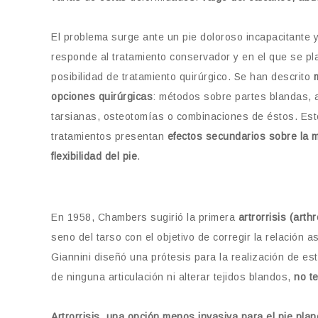
El problema surge ante un pie doloroso incapacitante 
responde al tratamiento conservador y en el que se pl
posibilidad de tratamiento quirúrgico. Se han descrito
opciones quirúrgicas
: métodos sobre partes blandas, 
tarsianas, osteotomías o combinaciones de éstos. Es
tratamientos presentan
efectos secundarios sobre la m
flexibilidad del pie
.
En 1958, Chambers sugirió la primera
artrorrisis (arth
seno del tarso con el objetivo de corregir la relación 
Giannini diseñó una prótesis para la realización de esta 
de ninguna articulación ni alterar tejidos blandos,
no t
Artrorrisis, una opción menos invasiva para el pie plano