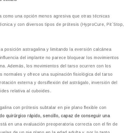
a como una opción menos agresiva que otras técnicas
écnica y con diversos tipos de prótesis (HyproCure, Pit´Stop,
la posición astragalina y limitando la eversión calcánea
a influencia del implante no parece bloquear los movimientos
ina. Además, los movimientos del tarso ocurren con los
 normales y ofrece una supinación fisiológica del tarso
rotación externa y dorsiflexión del astrágalo, inversión del
ides relativa al cuboides.
galina con prótesis subtalar en pie plano flexible con
o quirúrgico rápido, sencillo, capaz de conseguir una
está en una evaluación preoperatoria correcta con el fin de
uelas de un pie plano en la edad adulta y, por lo tanto,