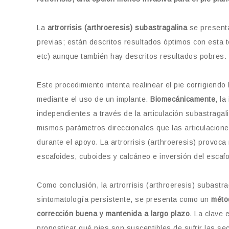
La
artrorrisis (arthroeresis) subastragalina
se present
previas; están descritos resultados óptimos con esta t
etc) aunque también hay descritos resultados pobres.
Este procedimiento intenta realinear el pie corrigiendo 
mediante el uso de un implante.
Biomecánicamente
, l
independientes a través de la articulación subastragal
mismos parámetros direccionales que las articulaciones
durante el apoyo. La artrorrisis (arthroeresis) provoca 
escafoides, cuboides y calcáneo e inversión del escafo
Como conclusión, la artrorrisis (arthroeresis) subastra
sintomatología persistente, se presenta como un
métod
corrección buena y mantenida a largo plazo
. La clave 
pronosticar qué pies son susceptibles de sufrir las sec